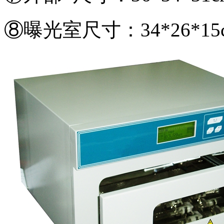
⑧曝光室尺寸：34*26*15