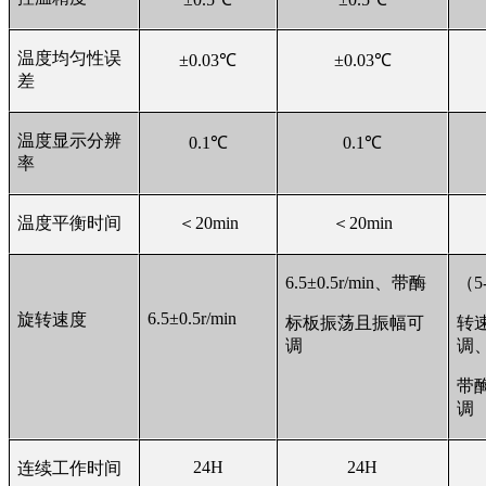
温度均匀性误
±0.03℃
±0.03℃
差
温度显示分辨
0.1
℃
0.1
℃
率
温度平衡时间
＜20min
＜20min
6.5
±0.5r/min、带酶
（5-
6.5
±0.5r/min
旋转速度
标板振荡且振幅可
转
调
调
带
调
24H
24H
连续工作时间