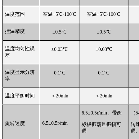
温度范围
室温+5℃-100℃
室温+5℃-100℃
控温精度
±0.5℃
±0.5℃
温度均匀性误
±0.03℃
±0.03℃
差
温度显示分辨
0.1
℃
0.1
℃
率
温度平衡时间
＜20min
＜20min
6.5
±0.5r/min、带酶
（5-
6.5
±0.5r/min
旋转速度
标板振荡且振幅可
转
调
调