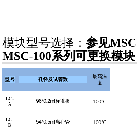
模块型号选择：
参见MSC
MSC-100
系列可更换模块
最高温
型号
孔径及试管数
度
LC-
96*0.2ml
标准板
100
℃
A
LC-
54*0.5ml
离心管
100
℃
B