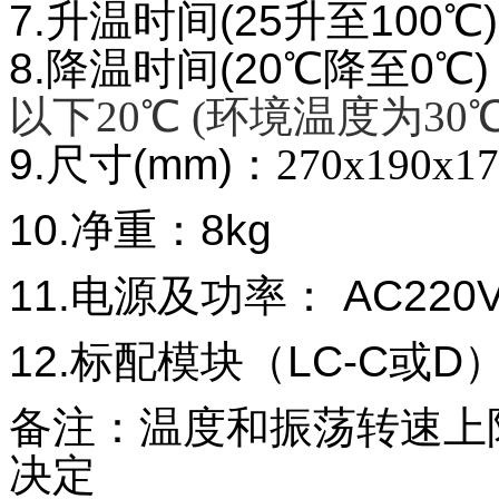
7.
升温时间(25升至100℃)
8.降温时间(20℃降至0℃
以下20
℃
(
环境温度为30
9.
尺寸(mm)：
270x190x17
10.
净重：8kg
11.
电源及功率： AC220V/1
12.
标配模块（LC-C或D
备
注
：
温
度和振
荡转
速上
决
定