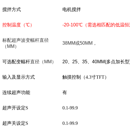
搅拌方式
电机搅拌
控制温度（
℃
）
-20-100
℃（需选相匹配的低温恒
标配超声波变幅杆直径
38MM
或
50MM
，
（
MM
）
可选配变幅杆
直径（
MM
）
20
、
25
、
35
、
40MM(
多点加长型
输入及显示方式
触摸控制（4.3寸TFT）
连续超声功能
有
超声开设定S
0.1-99.9
超声关设定S
0.1-99.9