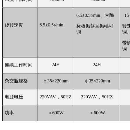
6.5
±0.5r/min、带酶
（5-
6.5
±0.5r/min
旋转速度
标板振荡且振幅可
转
调
调
带
调
24H
24H
连续工作时间
杂交瓶规格
￠35×220mm
￠35×220mm
电源电压
220VAV
，50HZ
220VAV
，50HZ
功率
＜600W
＜600W