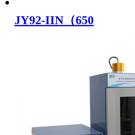
JY92-IIN（650